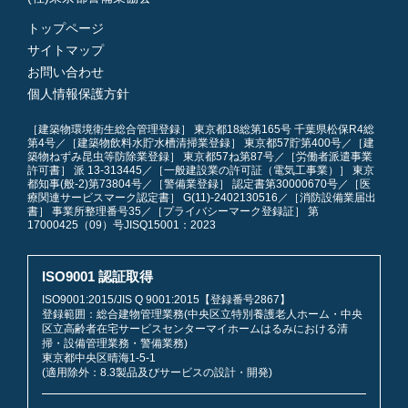
トップページ
サイトマップ
お問い合わせ
個人情報保護方針
［建築物環境衛生総合管理登録］ 東京都18総第165号 千葉県松保R4総
第4号／［建築物飲料水貯水槽清掃業登録］ 東京都57貯第400号／［建
築物ねずみ昆虫等防除業登録］ 東京都57ね第87号／［労働者派遣事業
許可書］ 派 13-313445／［一般建設業の許可証（電気工事業）］ 東京
都知事(般-2)第73804号／［警備業登録］ 認定書第30000670号／［医
療関連サービスマーク認定書］ G(11)-2402130516／［消防設備業届出
書］ 事業所整理番号35／［プライバシーマーク登録証］ 第
17000425（09）号JISQ15001：2023
ISO9001 認証取得
ISO9001:2015/JIS Q 9001:2015【登録番号2867】
登録範囲：総合建物管理業務(中央区立特別養護老人ホーム・中央
区立高齢者在宅サービスセンターマイホームはるみにおける清
掃・設備管理業務・警備業務)
東京都中央区晴海1-5-1
(適用除外：8.3製品及びサービスの設計・開発)